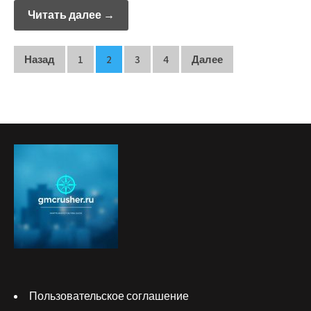
Читать далее →
Пагинация
Назад
1
2
3
4
Далее
записей
Пользовательское соглашение